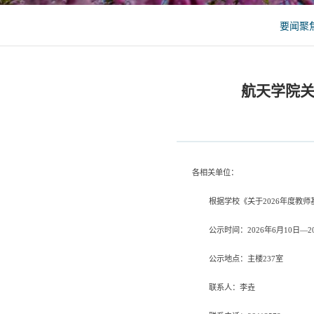
要闻聚
航天学院关
各相关单位：
根据学校《关于
2026
年度教师
公示时间：
202
6
年
6
月
10
日
—2
公示地点：主楼
237
室
联系人：李垚