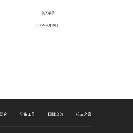
航天学院
2025
年
6
月
10
日
研究
学生工作
国际交流
校友之窗