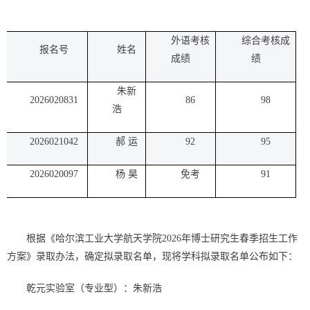
外语考核
综合考核成
报名号
姓名
成绩
绩
朱新
2026020831
86
98
浩
2026021042
郝 运
92
95
2026020097
杨 昊
免考
91
根据《哈尔滨工业大学航天学院
2026
年博士研究生春季招生工作
方案》录取办法，确定拟录取名单，现将学科拟录取名单公布如下：
乾元实验室（专业型）：朱新浩