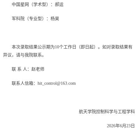
中国星网（学术型）：郝运
军科院（专业型）：杨昊
本次录取结果公示期为
10
个工作日（即日起）。如对录取结果有
异议，请与我院联系。
联 系 人：赵老师
联系人信箱：
hit_control@163.com
航天学院控制科学与工程学科
2026
年
6
月
23
日