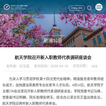
ENGLISH
新闻公告
航天学院召开新入职教师代表调研座谈会
浏览次数：
发布者：刘玉菡
发布时间：2026-04-16
605
为深入学习贯彻学校第十四次党代会精神，精准服务青年教师成
长成才，加快建设高素质专业化青年人才队伍，
4
月
14
日，航天学院于
主楼
236
会议室召开新入职教师代表调研座谈会，学院党委书记马峰、
党委副书记明麟、院长助理张婷玉、综合办公室主任王猛出席会议，
航天学院
近两年
新入职教师代表参会。