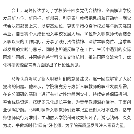
会上，马峰传达
学习
了学校第十四次党代会精神，全面解读学校
发展新方位、新目标、新部署，引导青年教师把思想和行动统一到党
代会决策部署上来，以更高站位、更实举措投身学校发展与航天强国
事业，自觉将个人成长融入学校发展大局。
10
位新入职教师代表结合
入职以来的工作实际，分享
了
践行贺信精神、深耕本职岗位、追求卓
越发展的实践与思考，同时也坦诚反映了在工作、生活中遇到的实际
困难与困惑，并围绕完善学科交叉交流机制、推进国际交流合作、优
化科研资源配置等方面提出了建设性意见。
马峰认真听取了新
入职教师们
的意见建议，逐一回应解答了大家
提出的问题
。他
表示
，
学院将充分考虑新入职
教师
的职业发展所需，
在充分调研的基础上进行有针对性地筹划安排，持续完善保障机制、
整合优质资源，搭建多元化成长平台，为青年教师潜心治学、干事创
业保驾护航。马峰叮嘱新
入职
教师们
要牢记立德树人根本任务，恪守
师德师风行为准则，主动融入学院科研攻关各环节，潜心钻研、久久
为功，争做新时代
“四有”好老师，为学院高质量发展注入青春力量。