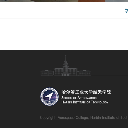
Copyright:
Aerospace College
, Harbin Institute of Tec